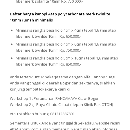
fiber merk solarlite 10mm Rp. 750.000,-
Daftar harga kanopi Atap polycarbonate merk twinlite
10mm rumah minimalis
Minimalis rangka besi holo 4cm x 4cm ( tebal 1,6 )mm atap
fiber merk twinlite 10mm Rp. 650.000,-
Minimalis rangka besi holo 4cm x 6cm ( tebal 1,6 )mm atap
fiber merk twinlite 10mm Rp. 750.000,-
Minimalis rangka besi holo 5cm x 10cm ( tebal 1,6 )mm atap
fiber merk twinlite 10mm Rp. 850.000,-
Anda tertarik untuk bekerjasama dengan Alfa Canopy? Bagi
Anda yang tinggal di daerah Bogor dan sekitarnya, silahkan
kunjungi tempat lokakarya kami di
Workshop 1 : Perumahan RANCAMAYA Ciawi Bogor
Workshop 2 : Jl Raya Cibatu Cisaat (depan Klinik Pak OTOH)
Atau silahkan hubungi 081212887801.
Sementara untuk Anda yang tinggal di Sekadau, website resmi
AlfaCanopy.com sudah memenuhi kebutuhan akan informasi