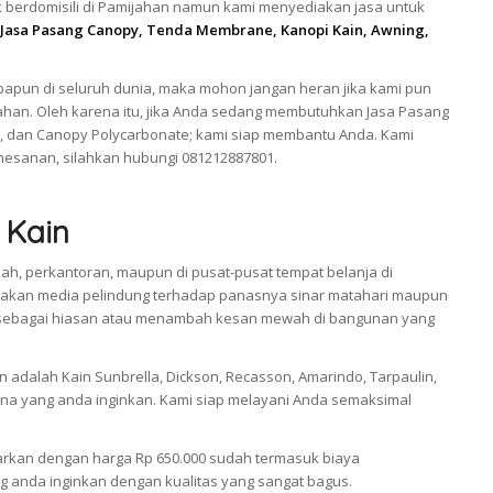
 berdomisili di Pamijahan namun kami menyediakan jasa untuk
Jasa Pasang Canopy, Tenda Membrane, Kanopi Kain, Awning,
apun di seluruh dunia, maka mohon jangan heran jika kami pun
ahan. Oleh karena itu, jika Anda sedang membutuhkan Jasa Pasang
, dan Canopy Polycarbonate; kami siap membantu Anda. Kami
esanan, silahkan hubungi 081212887801.
 Kain
ah, perkantoran, maupun di pusat-pusat tempat belanja di
pakan media pelindung terhadap panasnya sinar matahari maupun
ikan sebagai hiasan atau menambah kesan mewah di bangunan yang
adalah Kain Sunbrella, Dickson, Recasson, Amarindo, Tarpaulin,
a yang anda inginkan. Kami siap melayani Anda semaksimal
arkan dengan harga Rp 650.000 sudah termasuk biaya
 anda inginkan dengan kualitas yang sangat bagus.