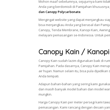
Mohon maaf sebelumnya, sejujurnya kami tidak
Anda yang berdomisili di Pamijahan khususnya
dan Canopy Polycarbonate
.
Mengingat website yang dapat menjangkau siap
bisa menjangkau Anda yang berasal dari Pamij
Canopy, Tenda Membrane, Kanopi Kain, Awning
melayani pemasangan se-Indonesia. Untuk pem
Canopy Kain / Kanopi
Canopy Kain sudah lazim digunakan baik di rum
Pamijahan. Pada dasarnya, Canopy Kain meru
air hujan. Namun selain itu, bisa pula dijad
Anda tempati.
Adapun bahan-bahan yang sering kami gunakan 
dan masih banyak model bahan dan model warn
mungkin.
Harga Canopy Kain per meter persegi kami taw
pemasangan. Kami rancang dengan desain yang