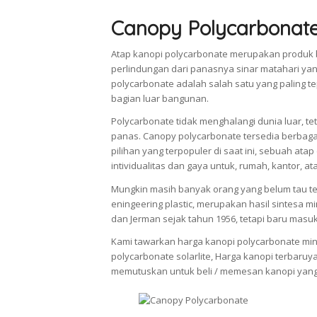
Canopy Polycarbonat
Atap kanopi polycarbonate merupakan produk 
perlindungan dari panasnya sinar matahari ya
polycarbonate adalah salah satu yang paling
bagian luar bangunan.
Polycarbonate tidak menghalangi dunia luar, 
panas. Canopy polycarbonate tersedia berbag
pilihan yang terpopuler di saat ini, sebuah a
intividualitas dan gaya untuk, rumah, kantor, at
Mungkin masih banyak orang yang belum tau ten
eningeering plastic, merupakan hasil sintesa m
dan Jerman sejak tahun 1956, tetapi baru masu
Kami tawarkan harga kanopi polycarbonate minim
polycarbonate solarlite, Harga kanopi terbaruy
memutuskan untuk beli / memesan kanopi yang