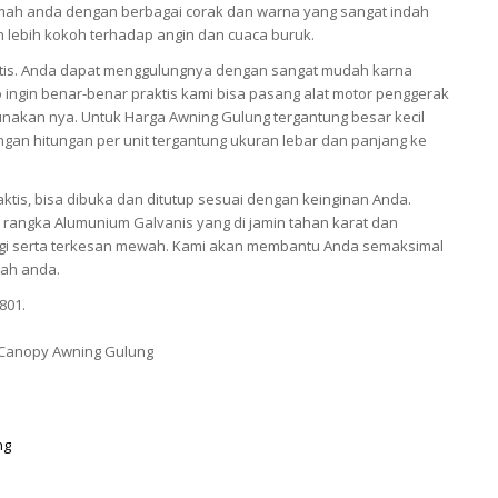
ah anda dengan berbagai corak dan warna yang sangat indah
an lebih kokoh terhadap angin dan cuaca buruk.
tis. Anda dapat menggulungnya dengan sangat mudah karna
 ingin benar-benar praktis kami bisa pasang alat motor penggerak
akan nya. Untuk Harga Awning Gulung tergantung besar kecil
gan hitungan per unit tergantung ukuran lebar dan panjang ke
ktis, bisa dibuka dan ditutup sesuai dengan keinginan Anda.
rangka Alumunium Galvanis yang di jamin tahan karat dan
nggi serta terkesan mewah. Kami akan membantu Anda semaksimal
ah anda.
801.