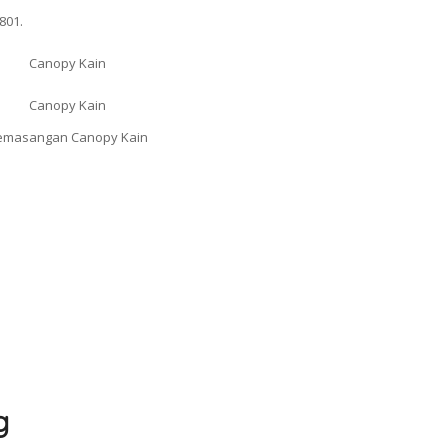
801.
g