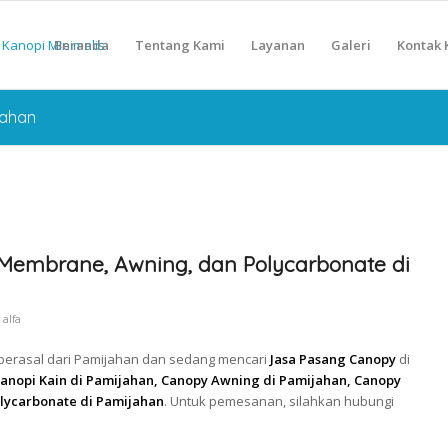
Beranda
Tentang Kami
Layanan
Galeri
Kontak 
jahan
Membrane, Awning, dan Polycarbonate di
y
alfa
 berasal dari Pamijahan dan sedang mencari
Jasa Pasang Canopy
di
nopi Kain di Pamijahan, Canopy Awning di Pamijahan, Canopy
lycarbonate di Pamijahan
. Untuk pemesanan, silahkan hubungi