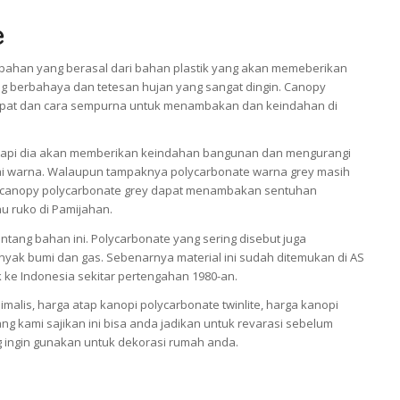
e
bahan yang berasal dari bahan plastik yang akan memeberikan
ng berbahaya dan tetesan hujan yang sangat dingin. Canopy
 tepat dan cara sempurna untuk menambakan dan keindahan di
tetapi dia akan memberikan keindahan bangunan dan mengurangi
ai warna. Walaupun tampaknya polycarbonate warna grey masih
tap canopy polycarbonate grey dapat menambakan sentuhan
au ruko di Pamijahan.
tang bahan ini. Polycarbonate yang sering disebut juga
inyak bumi dan gas. Sebenarnya material ini sudah ditemukan di AS
k ke Indonesia sekitar pertengahan 1980-an.
alis, harga atap kanopi polycarbonate twinlite, harga kanopi
ang kami sajikan ini bisa anda jadikan untuk revarasi sebelum
 ingin gunakan untuk dekorasi rumah anda.