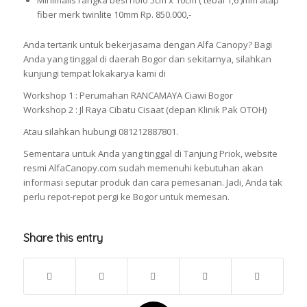
Minimalis rangka besi holo 5cm x 10cm ( tebal 1,6 )mm atap
fiber merk twinlite 10mm Rp. 850.000,-
Anda tertarik untuk bekerjasama dengan Alfa Canopy? Bagi
Anda yang tinggal di daerah Bogor dan sekitarnya, silahkan
kunjungi tempat lokakarya kami di
Workshop 1 : Perumahan RANCAMAYA Ciawi Bogor
Workshop 2 : Jl Raya Cibatu Cisaat (depan Klinik Pak OTOH)
Atau silahkan hubungi 081212887801.
Sementara untuk Anda yang tinggal di Tanjung Priok, website
resmi AlfaCanopy.com sudah memenuhi kebutuhan akan
informasi seputar produk dan cara pemesanan. Jadi, Anda tak
perlu repot-repot pergi ke Bogor untuk memesan.
Share this entry